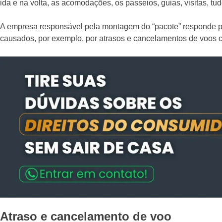
ida e na volta, as acomodações, os passeios, guias, visitas, tu
A empresa responsável pela montagem do “pacote” responde pe
causados, por exemplo, por atrasos e cancelamentos de voos
Atraso e cancelamento de voo