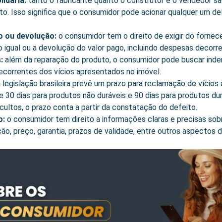
idária:
tanto o fabricante quanto o construtor e o vendedor sã
to. Isso significa que o consumidor pode acionar qualquer um de
o ou devolução:
o consumidor tem o direito de exigir do fornec
o igual ou a devolução do valor pago, incluindo despesas decorr
:
além da reparação do produto, o consumidor pode buscar inde
decorrentes dos vícios apresentados no imóvel.
 legislação brasileira prevê um prazo para reclamação de vícios 
 30 dias para produtos não duráveis e 90 dias para produtos dur
cultos, o prazo conta a partir da constatação do defeito.
o:
o consumidor tem direito a informações claras e precisas sobr
o, preço, garantia, prazos de validade, entre outros aspectos 