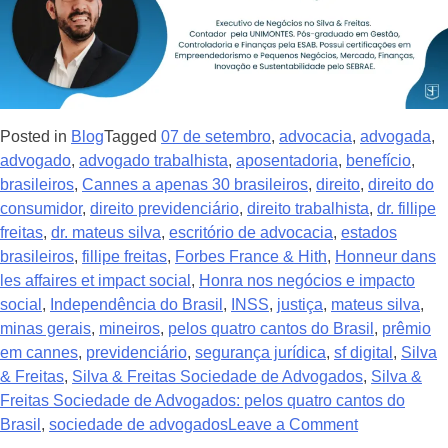
Posted in
Blog
Tagged
07 de setembro
,
advocacia
,
advogada
,
advogado
,
advogado trabalhista
,
aposentadoria
,
benefício
,
brasileiros
,
Cannes a apenas 30 brasileiros
,
direito
,
direito do
consumidor
,
direito previdenciário
,
direito trabalhista
,
dr. fillipe
freitas
,
dr. mateus silva
,
escritório de advocacia
,
estados
brasileiros
,
fillipe freitas
,
Forbes France & Hith
,
Honneur dans
les affaires et impact social
,
Honra nos negócios e impacto
social
,
Independência do Brasil
,
INSS
,
justiça
,
mateus silva
,
minas gerais
,
mineiros
,
pelos quatro cantos do Brasil
,
prêmio
em cannes
,
previdenciário
,
segurança jurídica
,
sf digital
,
Silva
& Freitas
,
Silva & Freitas Sociedade de Advogados
,
Silva &
Freitas Sociedade de Advogados: pelos quatro cantos do
Brasil
,
sociedade de advogados
Leave a Comment