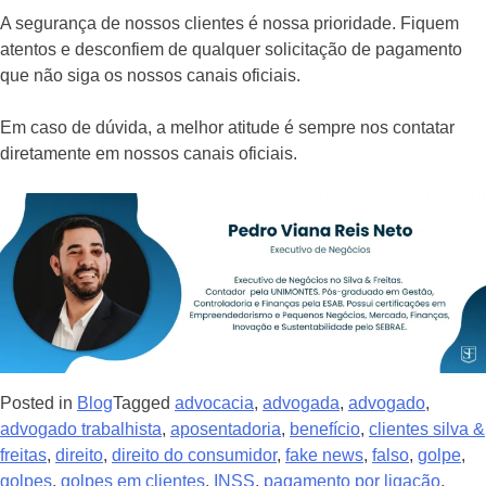
A segurança de nossos clientes é nossa prioridade. Fiquem
atentos e desconfiem de qualquer solicitação de pagamento
que não siga os nossos canais oficiais.
Em caso de dúvida, a melhor atitude é sempre nos contatar
diretamente em nossos canais oficiais.
Posted in
Blog
Tagged
advocacia
,
advogada
,
advogado
,
advogado trabalhista
,
aposentadoria
,
benefício
,
clientes silva &
freitas
,
direito
,
direito do consumidor
,
fake news
,
falso
,
golpe
,
golpes
,
golpes em clientes
,
INSS
,
pagamento por ligação
,