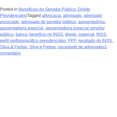
Posted in
Benefícios do Servidor Público
,
Direito
Previdenciário
Tagged
advocacia
,
advogado
,
advogado
associado
,
advogado do servidor público
,
aposentadoria
,
aposentadoria especial
,
aposentadoria especial servidor
público
,
banco
,
benefício no INSS
,
direito
,
especial
,
INSS
,
perfil profissiográfico previdenciário
,
PPP
,
resultado do INSS
,
Silva & Freitas
,
Silva e Freitas
,
sociedade de advogados
1
comentário