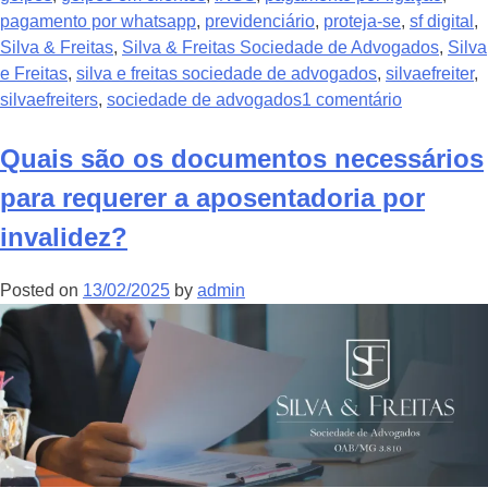
pagamento por whatsapp
,
previdenciário
,
proteja-se
,
sf digital
,
Silva & Freitas
,
Silva & Freitas Sociedade de Advogados
,
Silva
e Freitas
,
silva e freitas sociedade de advogados
,
silvaefreiter
,
silvaefreiters
,
sociedade de advogados
1 comentário
Quais são os documentos necessários
para requerer a aposentadoria por
invalidez?
Posted on
13/02/2025
by
admin