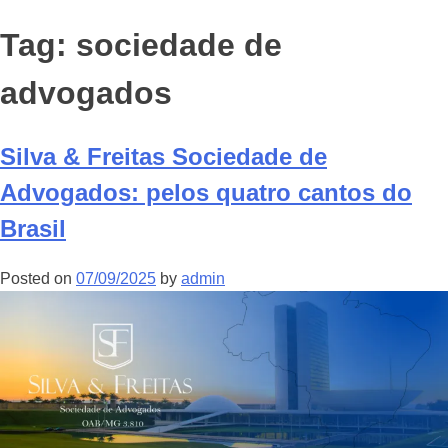
Tag:
sociedade de
advogados
Silva & Freitas Sociedade de
Advogados: pelos quatro cantos do
Brasil
Posted on
07/09/2025
by
admin