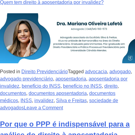
Quem tem direito à aposentadoria por invalidez?
Posted in
Direito Previdenciário
Tagged
advocacia
,
advogado
,
advogado previdenciário
,
aposentadoria
,
aposentadoria por
invalidez
,
benefício do INSS
,
benefício no INSS
,
direito
,
documentos
,
documentos aposentadoria
,
documentos
médicos
,
INSS
,
invalidez
,
Silva e Freitas
,
sociedade de
advogados
Leave a Comment
Por que o PPP é indispensável para a
análise do direito à aposentadoria