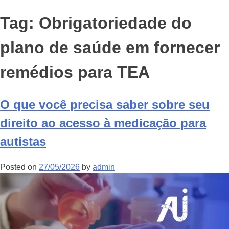
Tag:
Obrigatoriedade do
plano de saúde em fornecer
remédios para TEA
O que você precisa saber sobre seu
direito ao acesso à medicação para
autistas
Posted on
27/05/2026
by
admin