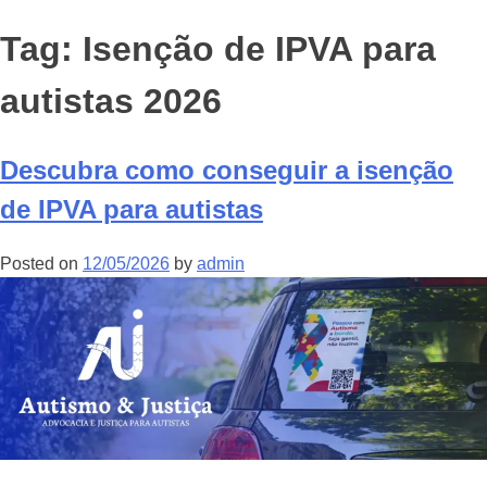
Tag:
Isenção de IPVA para
autistas 2026
Descubra como conseguir a isenção
de IPVA para autistas
Posted on
12/05/2026
by
admin