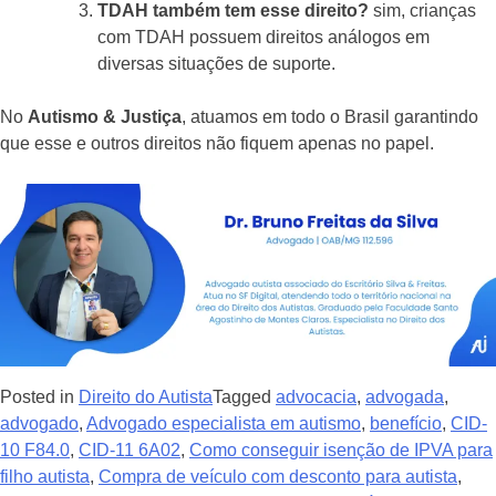
TDAH também tem esse direito?
sim, crianças
com TDAH possuem direitos análogos em
diversas situações de suporte.
No
Autismo & Justiça
, atuamos em todo o Brasil garantindo
que esse e outros direitos não fiquem apenas no papel.
Posted in
Direito do Autista
Tagged
advocacia
,
advogada
,
advogado
,
Advogado especialista em autismo
,
benefício
,
CID-
10 F84.0
,
CID-11 6A02
,
Como conseguir isenção de IPVA para
filho autista
,
Compra de veículo com desconto para autista
,