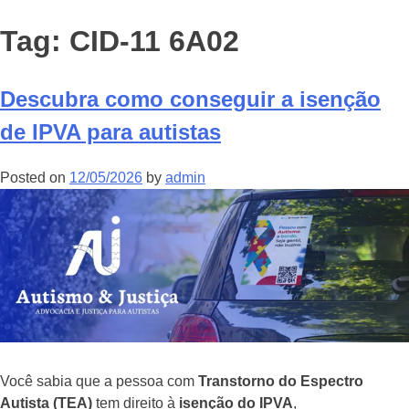
Tag:
CID-11 6A02
Descubra como conseguir a isenção
de IPVA para autistas
Posted on
12/05/2026
by
admin
Você sabia que a pessoa com
Transtorno do Espectro
Autista (TEA)
tem direito à
isenção do IPVA
,