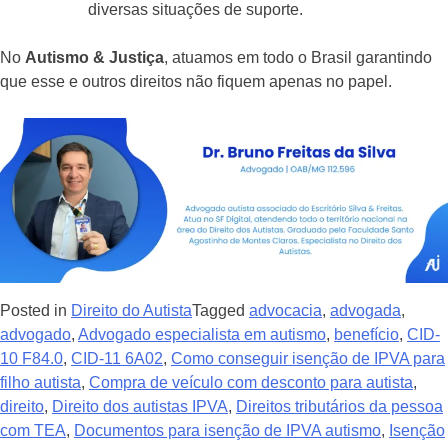
diversas situações de suporte.
No
Autismo & Justiça
, atuamos em todo o Brasil garantindo
que esse e outros direitos não fiquem apenas no papel.
Posted in
Direito do Autista
Tagged
advocacia
,
advogada
,
advogado
,
Advogado especialista em autismo
,
benefício
,
CID-
10 F84.0
,
CID-11 6A02
,
Como conseguir isenção de IPVA para
filho autista
,
Compra de veículo com desconto para autista
,
direito
,
Direito dos autistas IPVA
,
Direitos tributários da pessoa
com TEA
,
Documentos para isenção de IPVA autismo
,
Isenção