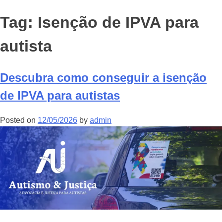
Tag:
Isenção de IPVA para
autista
Descubra como conseguir a isenção
de IPVA para autistas
Posted on
12/05/2026
by
admin