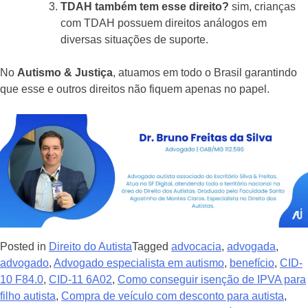
TDAH também tem esse direito?
sim, crianças
com TDAH possuem direitos análogos em
diversas situações de suporte.
No
Autismo & Justiça
, atuamos em todo o Brasil garantindo
que esse e outros direitos não fiquem apenas no papel.
Posted in
Direito do Autista
Tagged
advocacia
,
advogada
,
advogado
,
Advogado especialista em autismo
,
benefício
,
CID-
10 F84.0
,
CID-11 6A02
,
Como conseguir isenção de IPVA para
filho autista
,
Compra de veículo com desconto para autista
,