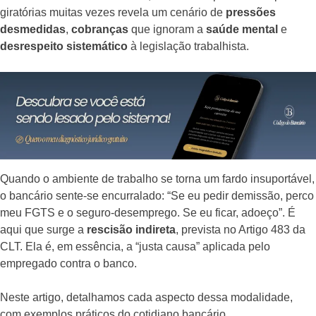
giratórias muitas vezes revela um cenário de
pressões
desmedidas
,
cobranças
que ignoram a
saúde mental
e
desrespeito sistemático
à legislação trabalhista.
Quando o ambiente de trabalho se torna um fardo insuportável,
o bancário sente-se encurralado: “Se eu pedir demissão, perco
meu FGTS e o seguro-desemprego. Se eu ficar, adoeço”. É
aqui que surge a
rescisão indireta
, prevista no Artigo 483 da
CLT. Ela é, em essência, a “justa causa” aplicada pelo
empregado contra o banco.
Neste artigo, detalhamos cada aspecto dessa modalidade,
com exemplos práticos do cotidiano bancário.