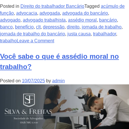
Posted in
Direito do trabalhador Bancário
Tagged
acúmulo de
função
,
advocacia
,
advogada
,
advogada do bancário
,
advogado
,
advogado trabalhista
,
assédio moral
,
bancário
,
banco
,
benefício
,
clt
,
depressão
,
direito
,
jornada de trabalho
,
jornada de trabalho do bancário
,
justa causa
,
trabalhador
,
trabalho
Leave a Comment
Você sabe o que é assédio moral no
trabalho?
Posted on
10/07/2025
by
admin