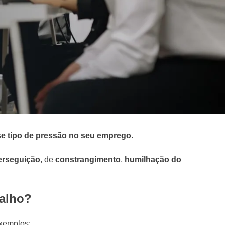
se tipo de pressão no seu emprego
.
erseguição
, de
constrangimento
,
humilhação do
balho?
exemplos: