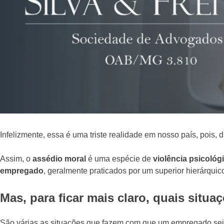
Infelizmente, essa é uma triste realidade em nosso país, pois, 
Assim, o
assédio moral
é uma espécie de
violência psicológ
empregado
, geralmente praticados por um superior hierárquic
Mas, para ficar mais claro, quais situ
São várias as situações que fazem com que um empregado seja 