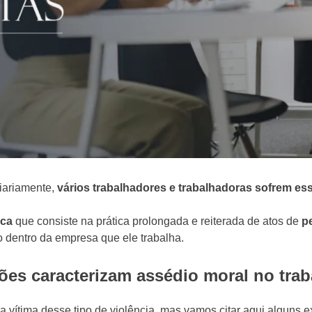
diariamente,
vários trabalhadores e trabalhadoras sofrem es
ica
que consiste na prática prolongada e reiterada de atos de
p
o dentro da empresa que ele trabalha.
ações caracterizam assédio moral no tra
vítima desse tipo de violência, mas vamos citar aqui alguns 