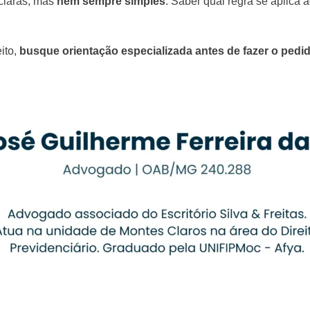
claras, mas
nem sempre simples
. Saber qual regra se aplica 
ito,
busque orientação especializada antes de fazer o pedi