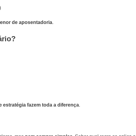
)
menor de aposentadoria
.
ário?
 estratégia fazem toda a diferença
.