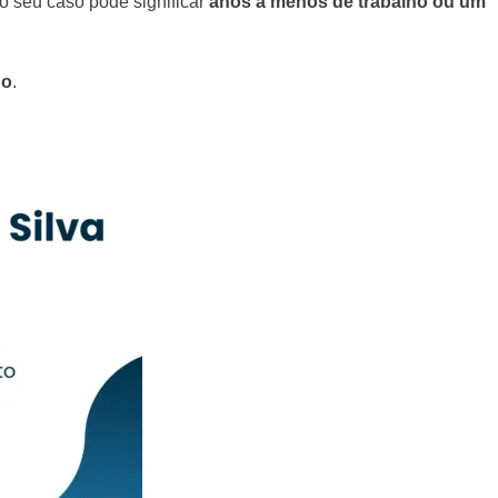
ao seu caso pode significar
anos a menos de trabalho ou um
do
.