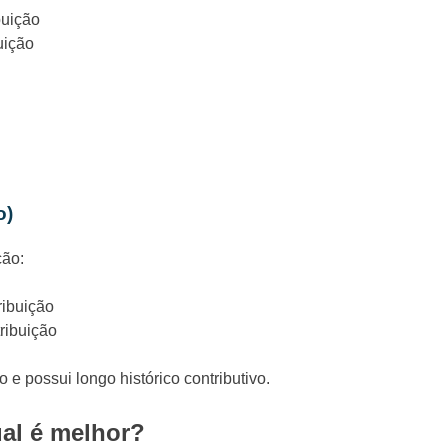
buição
uição
o)
ção:
ribuição
ribuição
e possui longo histórico contributivo.
al é melhor?