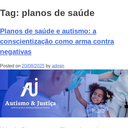
Tag:
planos de saúde
Planos de saúde e autismo: a
conscientização como arma contra
negativas
Posted on
20/08/2025
by
admin