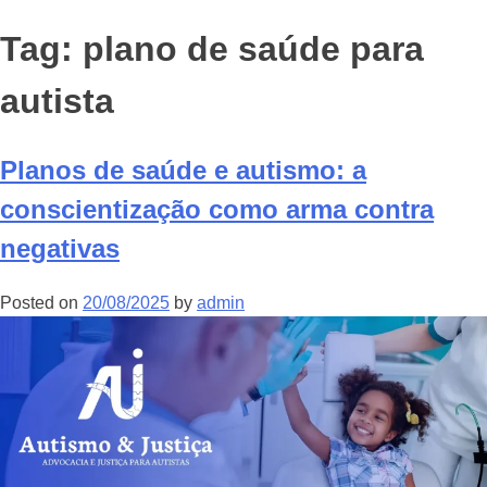
Tag:
plano de saúde para
autista
Planos de saúde e autismo: a
conscientização como arma contra
negativas
Posted on
20/08/2025
by
admin