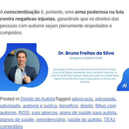
A
conscientização
é, portanto, uma
arma poderosa na luta
contra negativas injustas
, garantindo que os direitos das
pessoas com autismo sejam plenamente respeitados e
cumpridos.
Posted in
Direito do Autista
Tagged
advocacia
,
advogada
,
advogado
,
autismo e justiça
,
benefício
,
direito
,
filhos com
autismo
,
INSS
,
pais atipicos
,
plano de saúde para autista
,
planos de saúde
,
previdenciário
,
saúde do autista
,
TEA
1
comentário