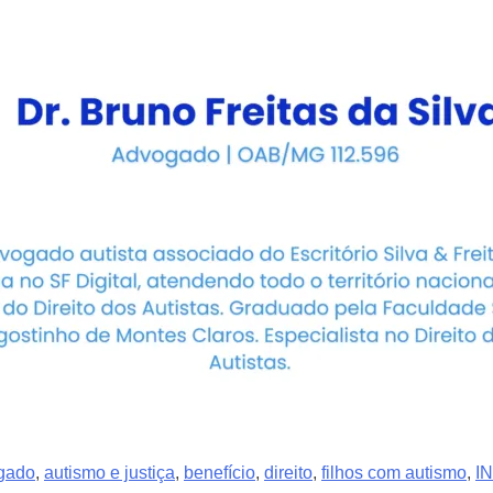
gado
,
autismo e justiça
,
benefício
,
direito
,
filhos com autismo
,
I