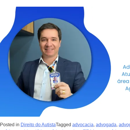
Posted in
Direito do Autista
Tagged
advocacia
,
advogada
,
advo