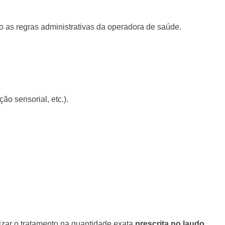
o as regras administrativas da operadora de saúde.
ão sensorial, etc.).
lizar o tratamento na quantidade exata
prescrita no laudo
.