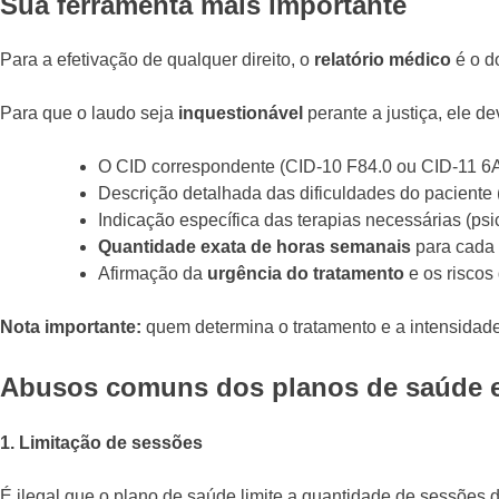
Sua ferramenta mais importante
Para a efetivação de qualquer direito, o
relatório médico
é o d
Para que o laudo seja
inquestionável
perante a justiça, ele de
O CID correspondente (CID-10 F84.0 ou CID-11 6
Descrição detalhada das dificuldades do paciente (
Indicação específica das terapias necessárias (psi
Quantidade exata de horas semanais
para cada 
Afirmação da
urgência do tratamento
e os riscos
Nota importante:
quem determina o tratamento e a intensidade
Abusos comuns dos planos de saúde e 
1. Limitação de sessões
É ilegal que o plano de saúde limite a quantidade de sessões 