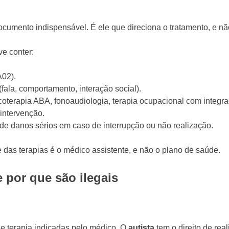
ocumento indispensável. É ele que direciona o tratamento, e nã
ve conter:
A02).
fala, comportamento, interação social).
coterapia ABA, fonoaudiologia, terapia ocupacional com integraç
intervenção.
 de danos sérios em caso de interrupção ou não realização.
 das terapias é o médico assistente, e não o plano de saúde.
por que são ilegais
de terapia indicadas pelo médico. O
autista
tem o direito de rea