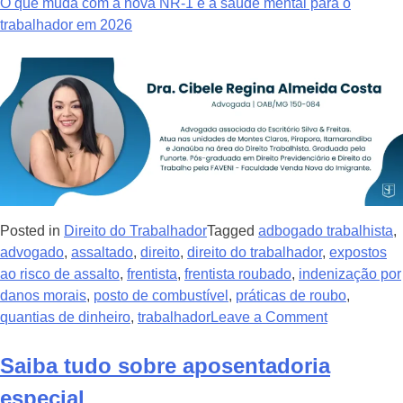
O que muda com a nova NR-1 e a saúde mental para o
trabalhador em 2026
Posted in
Direito do Trabalhador
Tagged
adbogado trabalhista
,
advogado
,
assaltado
,
direito
,
direito do trabalhador
,
expostos
ao risco de assalto
,
frentista
,
frentista roubado
,
indenização por
danos morais
,
posto de combustível
,
práticas de roubo
,
quantias de dinheiro
,
trabalhador
Leave a Comment
Saiba tudo sobre aposentadoria
especial