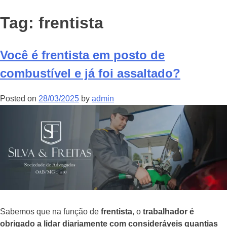
Tag:
frentista
Você é frentista em posto de
combustível e já foi assaltado?
Posted on
28/03/2025
by
admin
Sabemos que na função de
frentista
, o
trabalhador é
obrigado a lidar diariamente com consideráveis quantias