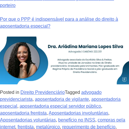
porteiro
Por que o PPP é indispensável para a análise do direito à
aposentadoria especial?
Posted in
Direito Previdenciário
Tagged
advogado
previdenciarista
,
aposentadoria de vigilante
,
aposentadoria
especial
,
aposentadoria especial servidor público
,
aposentadoria frentista
,
Aposentadorias involuntárias
,
Aposentadorias voluntárias
,
benefício no INSS
,
compras pela
internet
,
frentista
,
metalúrgico
,
requerimento de benefício
,