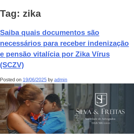
Tag:
zika
Saiba quais documentos são
necessários para receber indenização
e pensão vitalícia por Zika Vírus
(SCZV)
Posted on
19/06/2025
by
admin