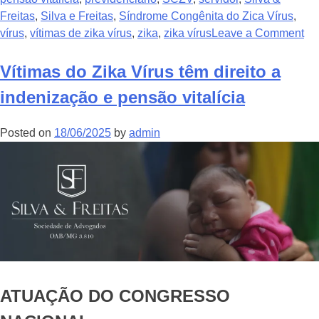
Freitas
,
Silva e Freitas
,
Síndrome Congênita do Zica Vírus
,
vírus
,
vítimas de zika vírus
,
zika
,
zika vírus
Leave a Comment
Vítimas do Zika Vírus têm direito a
indenização e pensão vitalícia
Posted on
18/06/2025
by
admin
ATUAÇÃO DO CONGRESSO