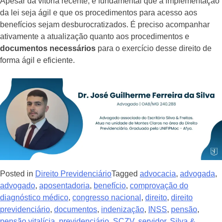
Apesar da vitória recente, é fundamental que a implementação
da lei seja ágil e que os procedimentos para acesso aos
benefícios sejam desburocratizados. É preciso acompanhar
ativamente a atualização quanto aos procedimentos e
documentos necessários
para o exercício desse direito de
forma ágil e eficiente.
Posted in
Direito Previdenciário
Tagged
advocacia
,
advogada
,
advogado
,
aposentadoria
,
benefício
,
comprovação do
diagnóstico médico
,
congresso nacional
,
direito
,
direito
previdenciário
,
documentos
,
indenização
,
INSS
,
pensão
,
pensão vitalícia
,
previdenciário
,
SCZV
,
servidor
,
Silva &