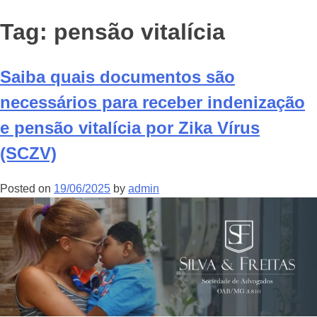
Tag:
pensão vitalícia
Saiba quais documentos são
necessários para receber indenização
e pensão vitalícia por Zika Vírus
(SCZV)
Posted on
19/06/2025
by
admin