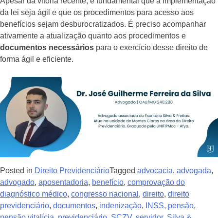
Apesar da vitória recente, é fundamental que a implementação
da lei seja ágil e que os procedimentos para acesso aos
benefícios sejam desburocratizados. É preciso acompanhar
ativamente a atualização quanto aos procedimentos e
documentos necessários
para o exercício desse direito de
forma ágil e eficiente.
Posted in
Direito Previdenciário
Tagged
advocacia
,
advogada
,
advogado
,
aposentadoria
,
benefício
,
comprovação do
diagnóstico médico
,
congresso nacional
,
direito
,
direito
previdenciário
,
documentos
,
indenização
,
INSS
,
pensão
,
pensão vitalícia
,
previdenciário
,
SCZV
,
servidor
,
Silva &