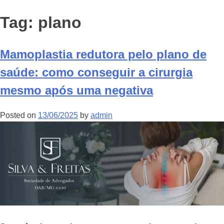
Tag:
plano
Mamoplastia redutora pelo plano de
saúde: como conseguir a cirurgia
mesmo após uma negativa
Posted on
13/06/2025
by
admin