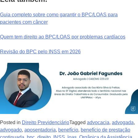
Guia completo sobre como garantir o BPC/LOAS para
pacientes com câncer
Quem tem direito ao BPC/LOAS por problemas cardíacos
Revisão do BPC pelo INSS em 2026
Posted in
Direito Previdenciário
Tagged
advocacia
,
advogada
,
advogado
,
aposentadoria
,
benefício
,
benefício de prestação
continuada
,
bpc
,
direito
,
INSS
,
loas
,
Orgânica da Assistência