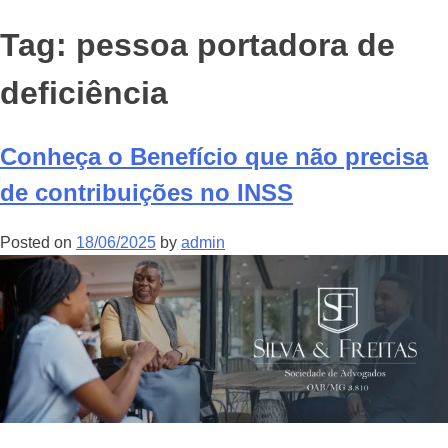
Tag:
pessoa portadora de
deficiência
Conheça o Benefício que não precisa
de contribuições no INSS
Posted on
18/06/2025
by
admin