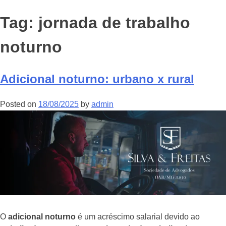
Tag:
jornada de trabalho
noturno
Adicional noturno: urbano x rural
Posted on
18/08/2025
by
admin
O
adicional noturno
é um acréscimo salarial devido ao