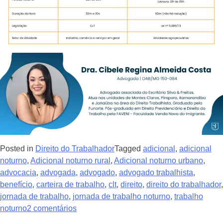
Posted in
Direito do Trabalhador
Tagged
adicional
,
adicional
noturno
,
Adicional noturno rural
,
Adicional noturno urbano
,
advocacia
,
advogada
,
advogado
,
advogado trabalhista
,
benefício
,
carteira de trabalho
,
clt
,
direito
,
direito do trabalhador
,
jornada de trabalho
,
jornada de trabalho noturno
,
trabalho
noturno
2 comentários