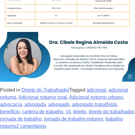
Posted in
Direito do Trabalhador
Tagged
adicional
,
adicional
noturno
,
Adicional noturno rural
,
Adicional noturno urbano
,
advocacia
,
advogada
,
advogado
,
advogado trabalhista
,
benefício
,
carteira de trabalho
,
clt
,
direito
,
direito do trabalhador
,
jornada de trabalho
,
jornada de trabalho noturno
,
trabalho
noturno
2 comentários