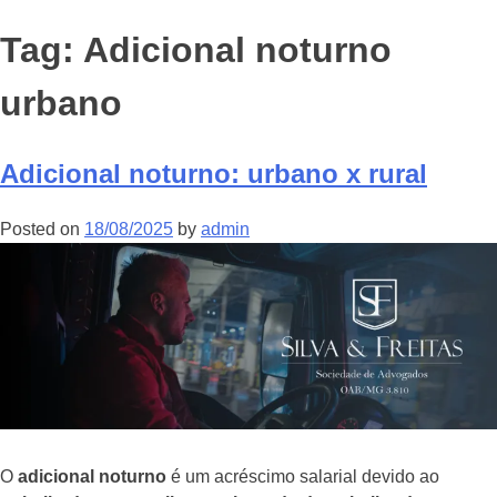
Tag:
Adicional noturno
urbano
Adicional noturno: urbano x rural
Posted on
18/08/2025
by
admin
O
adicional noturno
é um acréscimo salarial devido ao