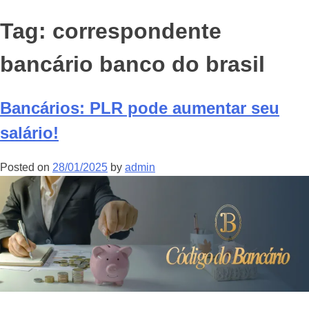
Tag:
correspondente
bancário banco do brasil
Bancários: PLR pode aumentar seu
salário!
Posted on
28/01/2025
by
admin