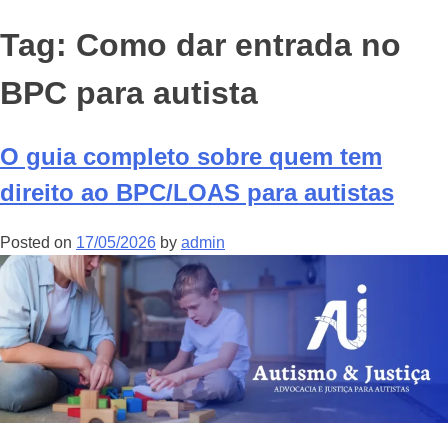
Tag:
Como dar entrada no
BPC para autista
O guia completo sobre quem tem
direito ao BPC/LOAS para autistas
Posted on
17/05/2026
by
admin