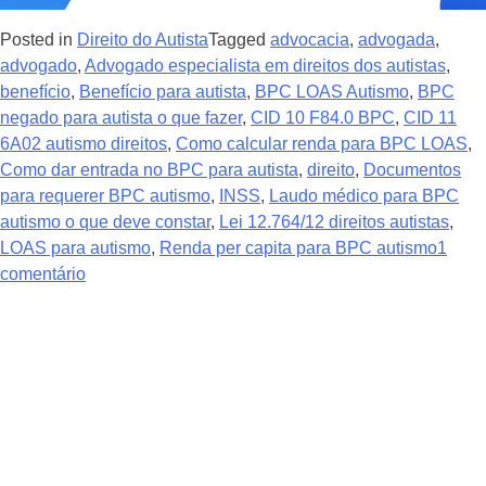
Posted in
Direito do Autista
Tagged
advocacia
,
advogada
,
advogado
,
Advogado especialista em direitos dos autistas
,
benefício
,
Benefício para autista
,
BPC LOAS Autismo
,
BPC
negado para autista o que fazer
,
CID 10 F84.0 BPC
,
CID 11
6A02 autismo direitos
,
Como calcular renda para BPC LOAS
,
Como dar entrada no BPC para autista
,
direito
,
Documentos
para requerer BPC autismo
,
INSS
,
Laudo médico para BPC
autismo o que deve constar
,
Lei 12.764/12 direitos autistas
,
LOAS para autismo
,
Renda per capita para BPC autismo
1
comentário