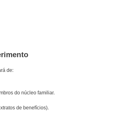
erimento
ará de:
ros do núcleo familiar.
tratos de benefícios).