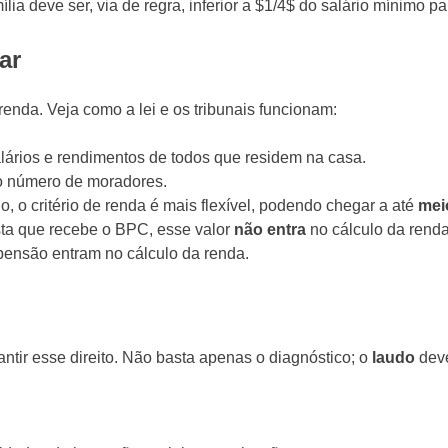
ia deve ser, via de regra, inferior a $1/4$ do salário mínimo p
ar
renda. Veja como a lei e os tribunais funcionam:
ários e rendimentos de todos que residem na casa.
elo número de moradores.
o, o critério de renda é mais flexível, podendo chegar a até
mei
ista que recebe o BPC, esse valor
não entra
no cálculo da renda
 pensão entram no cálculo da renda.
ntir esse direito. Não basta apenas o diagnóstico; o
laudo
deve