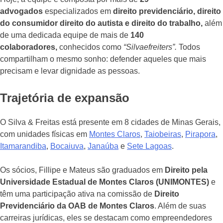
advogados
especializados em
direito previdenciário, direito
do consumidor direito do autista e direito do trabalho,
além
de uma dedicada equipe de mais de
140
colaboradores,
conhecidos como
“Silvaefreiters”.
Todos
compartilham o mesmo sonho: defender aqueles que mais
precisam e levar dignidade as pessoas.
Trajetória de expansão
O Silva & Freitas está presente em 8 cidades de Minas Gerais,
com unidades físicas em
Montes Claros
,
Taiobeiras
,
Pirapora
,
Itamarandiba
,
Bocaiuva
,
Janaúba
e
Sete Lagoas
.
Os sócios, Fillipe e Mateus são graduados em
Direito pela
Universidade Estadual de Montes Claros (UNIMONTES)
e
têm uma participação ativa na comissão de
Direito
Previdenciário da OAB de Montes Claros
. Além de suas
carreiras jurídicas, eles se destacam como empreendedores