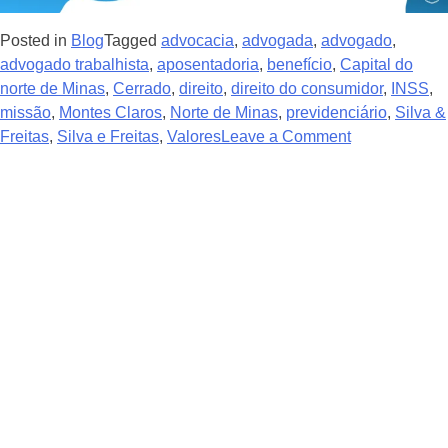
Posted in
Blog
Tagged
advocacia
,
advogada
,
advogado
,
advogado trabalhista
,
aposentadoria
,
benefício
,
Capital do
norte de Minas
,
Cerrado
,
direito
,
direito do consumidor
,
INSS
,
missão
,
Montes Claros
,
Norte de Minas
,
previdenciário
,
Silva &
Freitas
,
Silva e Freitas
,
Valores
Leave a Comment