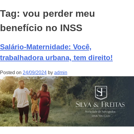
Tag:
vou perder meu
benefício no INSS
Salário-Maternidade: Você,
trabalhadora urbana, tem direito!
Posted on
24/09/2024
by
admin