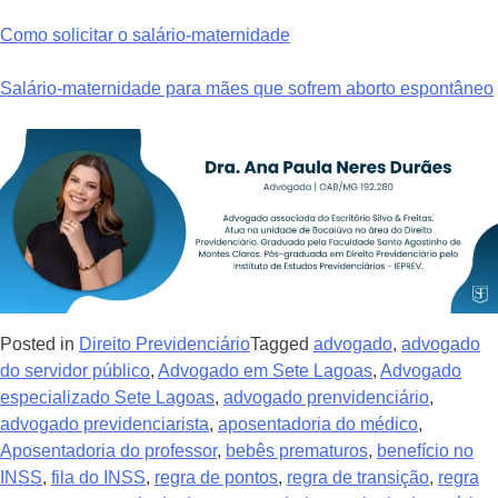
Como solicitar o salário-maternidade
Salário-maternidade para mães que sofrem aborto espontâneo
Posted in
Direito Previdenciário
Tagged
advogado
,
advogado
do servidor público
,
Advogado em Sete Lagoas
,
Advogado
especializado Sete Lagoas
,
advogado prenvidenciário
,
advogado previdenciarista
,
aposentadoria do médico
,
Aposentadoria do professor
,
bebês prematuros
,
benefício no
INSS
,
fila do INSS
,
regra de pontos
,
regra de transição
,
regra