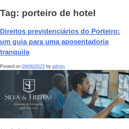
Tag:
porteiro de hotel
Direitos previdenciários do Porteiro:
um guia para uma aposentadoria
tranquila
Posted on
09/06/2025
by
admin