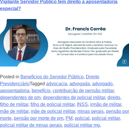
Vigilante Servidor Público tem direito à aposentadoria
especial?
Posted in
Benefícios do Servidor Público
,
Direito
Previdenciário
Tagged
advocacia
,
advogada
,
advogado
,
aposentadoria
,
benefício
,
cpntribuição de pensão militar
,
dependentes de pm
,
dependentes de policial militar
,
direito
,
filho de militar
,
filho de policial militar
,
INSS
,
irmão de militar
,
mãe de militar
,
mãe de policial militar
,
minas gerais
,
pensão por
morte
,
pensão por morte de pm
,
PM
,
policial
,
policial militar
,
policial militar de minas gerais
,
policial militar mg
,