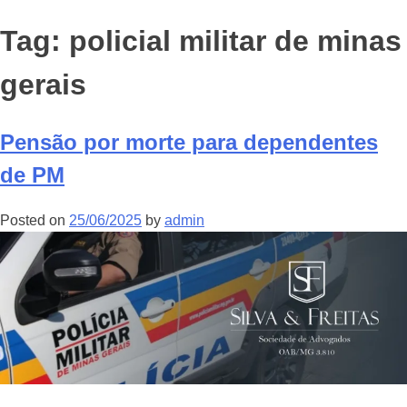
Tag:
policial militar de minas
gerais
Pensão por morte para dependentes
de PM
Posted on
25/06/2025
by
admin