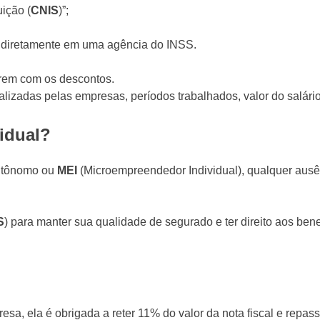
uição (
CNIS
)”;
u diretamente em uma agência do INSS.
erem com os descontos.
alizadas pelas empresas, períodos trabalhados, valor do salári
vidual?
autônomo ou
MEI
(Microempreendedor Individual), qualquer ausê
S
) para manter sua qualidade de segurado e ter direito aos bene
a, ela é obrigada a reter 11% do valor da nota fiscal e repass