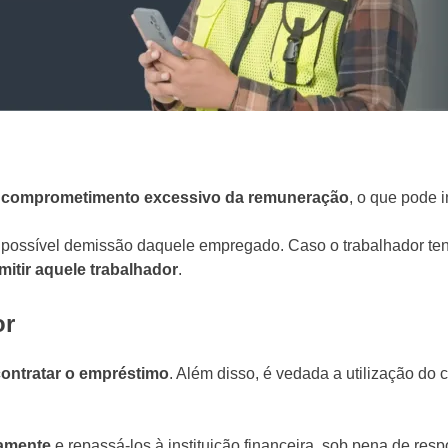
e
comprometimento excessivo da remuneração
, o que pode i
a possível demissão daquele empregado. Caso o trabalhador te
itir aquele trabalhador
.
or
contratar o empréstimo
. Além disso, é vedada a utilização do 
tamente
e repassá-los à instituição financeira, sob pena de res