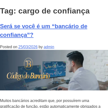
Tag:
cargo de confiança
Será se você é um “bancário de
confiança”?
Posted on
25/03/2026
by
admin
Muitos bancários acreditam que, por possuírem uma
gratificação de função, estão automaticamente obrigados a