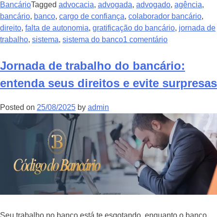
Bancário
Tagged
advocacia
,
advogada
,
advogado
,
agência
,
bancário
,
banco
,
cargo de confiança
,
colaborador bancário
,
direito
,
falta de autonomia
,
gratificação do bancário
,
jornada de
trabalho
,
sistema
,
sistema do banco
1 comentário
Jornada de trabalho do bancário:
entenda seus direitos e evite surpresas
Posted on
25/08/2025
by
admin
Seu trabalho no banco está te esgotando, enquanto o banco