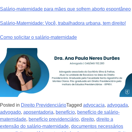
Salário-maternidade para mães que sofrem aborto espontâneo
Salário-Maternidade: Você, trabalhadora urbana, tem direito!
Como solicitar o salário-maternidade
Posted in
Direito Previdenciário
Tagged
advocacia
,
advogada
,
advogado
,
aposentadoria
,
benefício
,
benefício de salário-
maternidade
,
benefício previdenciário
,
direito
,
direito a
extensão do salário-maternidade
,
documentos necessários