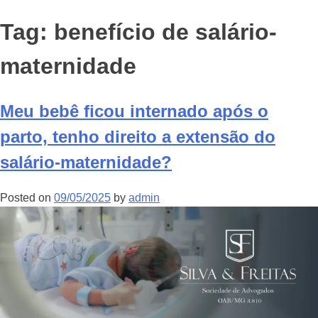
Tag:
benefício de salário-
maternidade
Meu bebê ficou internado após o
parto, tenho direito a extensão do
salário-maternidade?
Posted on
09/05/2025
by
admin