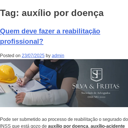
Tag:
auxílio por doença
Quem deve fazer a reabilitação
profissional?
Posted on
23/07/2025
by
admin
Pode ser submetido ao processo de reabilitação o segurado do
INSS que está gozo de
auxílio por doença
,
auxílio-acidente