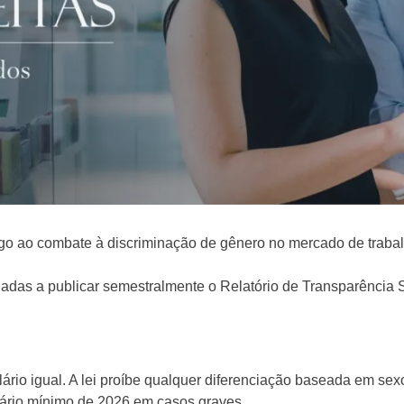
lego ao combate à discriminação de gênero no mercado de traba
as a publicar semestralmente o Relatório de Transparência Sal
lário igual. A lei proíbe qualquer diferenciação baseada em se
ário mínimo de 2026 em casos graves.