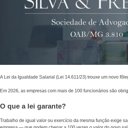
A Lei da Igualdade Salarial (Lei 14.611/23) trouxe um novo fô
Em 2026, as empresas com mais de 100 funcionários são obrigad
O que a lei garante?
Trabalho de igual valor ou exercício da mesma função exige sa
empresa — que podem chegar a 100 vezes o valor do novo sal