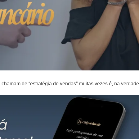
es chamam de “estratégia de vendas” muitas vezes é, na verdad