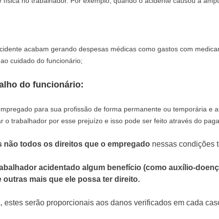
física no trabalhador. Por exemplo, quando o acidente causou a amp
idente acabam gerando despesas médicas como gastos com medicamentos
o cuidado do funcionário;
alho do funcionário:
empregado para sua profissão de forma permanente ou temporária e ai
 o trabalhador por esse prejuízo e isso pode ser feito através do p
 não todos os direitos que o empregado
nessas condições t
rabalhador acidentado algum benefício (como auxílio-doenç
outras mais que ele possa ter direito.
, estes serão proporcionais aos danos verificados em cada caso