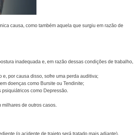
 única causa, como também aquela que surgiu em razão de
stura inadequada e, em razão dessas condições de trabalho,
e, por causa disso, sofre uma perda auditiva;
tem doenças como Bursite ou Tendinite;
 psiquiátricos como Depressão.
m milhares de outros casos.
iente (o acidente de trajeto será tratado mais adiante).