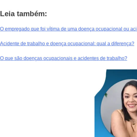
Leia também:
O empregado que foi vítima de uma doença ocupacional ou acid
Acidente de trabalho e doença ocupacional: qual a diferença?
O que são doenças ocupacionais e acidentes de trabalho?