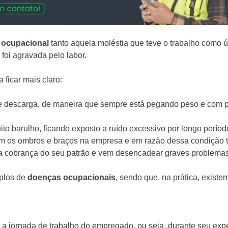
 ocupacional
tanto aquela moléstia que teve o trabalho como
foi agravada pelo labor.
 ficar mais claro:
 descarga, de maneira que sempre está pegando peso e com po
 barulho, ficando exposto a ruído excessivo por longo período 
om os ombros e braços na empresa e em razão dessa condição 
ia cobrança do seu patrão e vem desencadear graves problemas
plos de
doenças ocupacionais
, sendo que, na prática, existe
 a jornada de trabalho do empregado, ou seja, durante seu exped