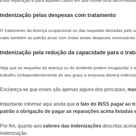
Essa reparação é para aqueles casos em que houve uma deformidade 
Indenização pelas despesas com tratamento
:
O tratamento da doença ocupacional ou das sequelas deixadas pelo ac
cabe também ao patrão arcar com todas essas despesas necessárias a
Indenização pela redução da capacidade para o trab
Veja que as sequelas da doença ou do acidente podem incapacitar o 
trabalho (independentemente do seu grau) a empresa deverá indenizar
Esclareça-se que esses são apenas alguns dos principais,
mas
Importante informar aqui ainda que
o fato do INSS pagar ao t
patrão a obrigação de pagar as reparações acima listadas e 
Por fim, quanto aos
valores das indenizações
descritas acima
indenização.