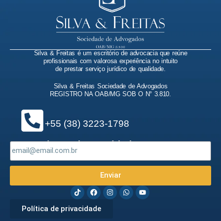
Silva & Freitas é um escritório de advocacia que reúne
profissionais com valorosa experiência no intuito
de prestar serviço jurídico de qualidade.
Silva & Freitas Sociedade de Advogados
REGISTRO NA OAB/MG SOB O N° 3.810.
+55 (38) 3223-1798
Quer saber todas novidades?
Deixe aqui seu email com a gente!
Enviar
Política de privacidade